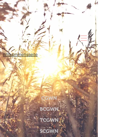
Willkommensseite
CGWN
BCGWN
TCGWN
SCGWN