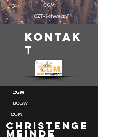
CGM
CZT-Schweiz
Kontak
t
CGW
BCGW
CGM
Christenge
meinde