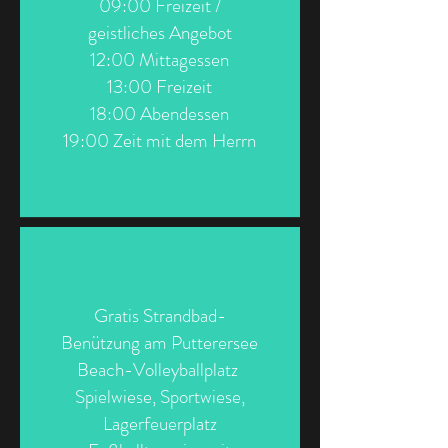
09:00 Freizeit /
geistliches Angebot
12:00 Mittagessen
13:00 Freizeit
18:00 Abendessen
19:00 Zeit mit dem Herrn
Gratis Strandbad-
Benützung am Putterersee
Beach-Volleyballplatz
Spielwiese, Sportwiese,
Lagerfeuerplatz