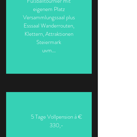
Fußballtournier mit
eigenem Platz
Versammlungssaal plus
Esssaal Wanderrouten,
Klettern, Attraktionen
Steiermark
uvm...
5 Tage Vollpension à €
330,-