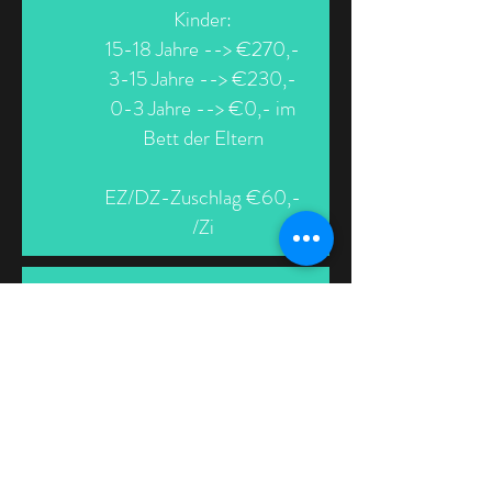
Kinder:
15-18 Jahre --> €270,-
3-15 Jahre --> €230,-
0-3 Jahre --> €0,- im
Bett der Eltern
EZ/DZ-Zuschlag €60,-
/Zi
Anreise:
Sonntag,
09.8.2026
Transport:
Auto, Zug oder Fahrrad
Rückreise: