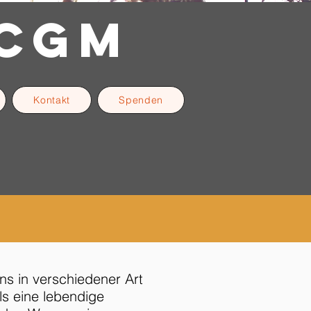
CGM
Kontakt
Spenden
ns in verschiedener Art
ls eine lebendige