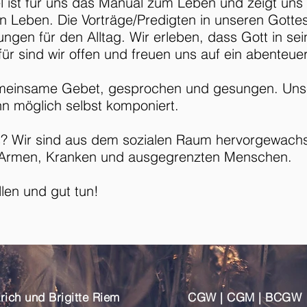
el ist für uns das Manual zum Leben und zeigt un
ten Leben. Die Vorträge/Predigten in unseren Gott
ungen für den Alltag. Wir erleben, dass Gott in se
ür sind wir offen und freuen uns auf ein abenteue
gemeinsame Gebet, gesprochen und gesungen. Uns
n möglich selbst komponiert.
s? Wir sind aus dem sozialen Raum hervorgewachse
ie Armen, Kranken und ausgegrenzten Menschen.
llen und gut tun!
tor Erich und Brigitte Riem CGW | CGM | BCGW