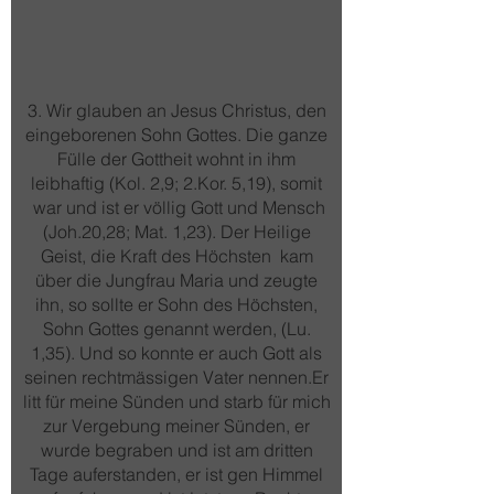
3. Wir glauben an Jesus Christus, den
eingeborenen Sohn Gottes. Die ganze
Fülle der Gottheit wohnt in ihm
leibhaftig (Kol. 2,9; 2.Kor. 5,19), somit
war und ist er völlig Gott und Mensch
(Joh.20,28; Mat. 1,23). Der Heilige
Geist, die Kraft des Höchsten kam
über die Jungfrau Maria und zeugte
ihn, so sollte er Sohn des Höchsten,
Sohn Gottes genannt werden, (Lu.
1,35). Und so konnte er auch Gott als
seinen rechtmässigen Vater nennen.Er
litt für meine Sünden und starb für mich
zur Vergebung meiner Sünden, er
wurde begraben und ist am dritten
Tage auferstanden, er ist gen Himmel