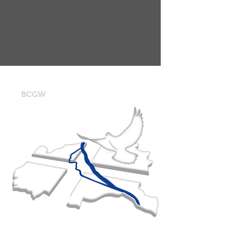
CGW
BCGW