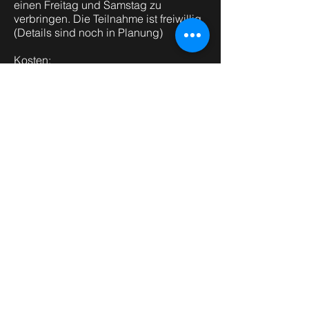
einen Freitag und Samstag zu
verbringen. Die Teilnahme ist freiwillig.
(Details sind noch in Planung)
Kosten:
Der Alpha-Kurs ist kostenlos.
Die externen Alphatage jedoch sind
mit Kosten verbunden.
Wer steht dahinter?
Verein Christen Gemeinde Marchfeld
Leitung: Erich & Brigitte Riem
Kontakt: 0699 /
115 589 58
0699 /
104 716 76