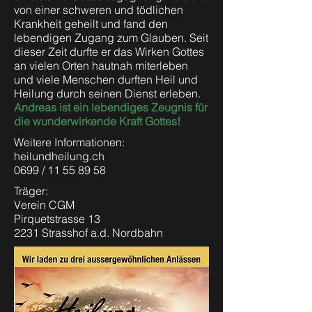
von einer schweren und tödlichen
Krankheit geheilt und fand den
lebendigen Zugang zum Glauben. Seit
dieser Zeit durfte er das Wirken Gottes
an vielen Orten hautnah miterleben
und viele Menschen durften Heil und
Heilung durch seinen Dienst erleben.
Andreas ist ein lebendiges Zeugnis für
die wunderwirkende Kraft Gottes!
Weitere Informationen:
heilundheilung.ch
0699 /
11 55 89 58
Träger:
Verein CGM
Pirquetstrasse 13
2231 Strasshof a.d. Nordbahn